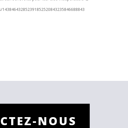
itions/143846432852391852520843235846688843
CTEZ-NOUS