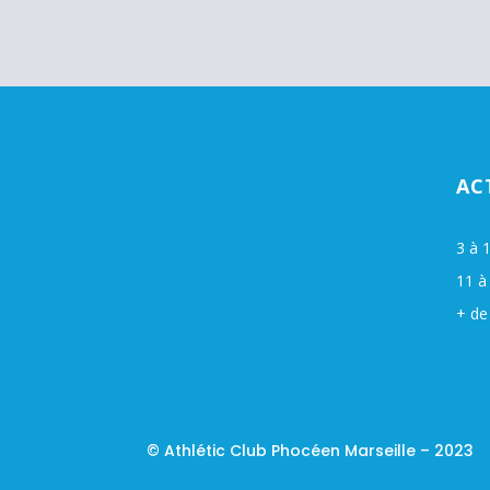
AC
3 à 
11 à
+ de
© Athlétic Club Phocéen Marseille – 2023