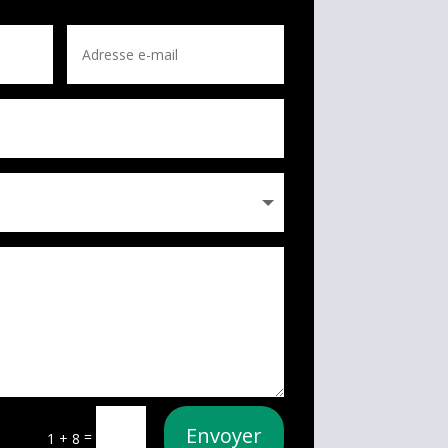
Envoyer
=
1 + 8