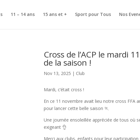
ns
11 – 14 ans
15 ans et +
Sport pour Tous
Nos Even
Cross de l’ACP le mardi 
de la saison !
Nov 13, 2025
|
Club
Mardi, c’était cross !
En ce 11 novembre avait lieu notre cross FFA an
pour lancer cette belle saison 🏃
Une journée ensoleillée appréciée de tous où s
exigeant 👌
Merci aux clubs, enfants pour leur participation