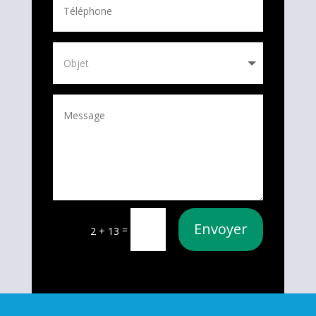
Envoyer
=
2 + 13