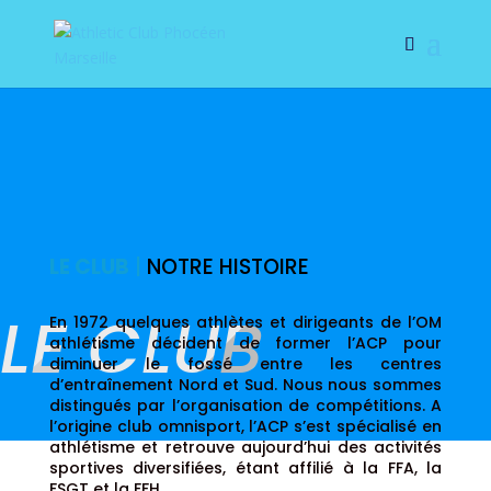
LE CLUB
|
NOTRE HISTOIRE
LE CLUB
En 1972 quelques athlètes et dirigeants de l’OM
athlétisme décident de former l’ACP pour
diminuer le fossé entre les centres
d’entraînement Nord et Sud. Nous nous sommes
distingués par l’organisation de compétitions. A
l’origine club omnisport, l’ACP s’est spécialisé en
athlétisme et retrouve aujourd’hui des activités
sportives diversifiées, étant affilié à la FFA, la
FSGT et la FFH.