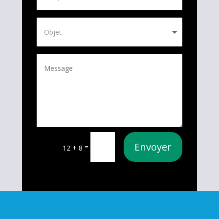
Envoyer
=
12 + 8