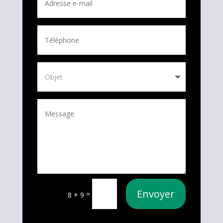
Envoyer
=
8 + 9