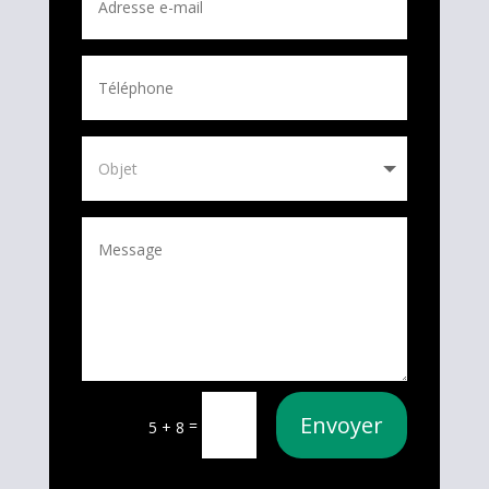
Envoyer
=
5 + 8