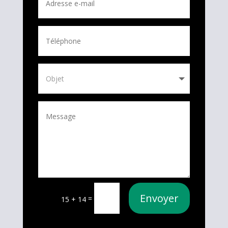
Envoyer
=
15 + 14