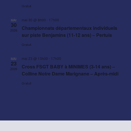
Gratuit
mai 30 @ 8h00
-
17h00
MAI
30
Championnats départementaux individuels
2026
sur piste Benjamins (11-12 ans) – Pertuis
Gratuit
mai 23 @ 13h00
-
17h00
MAI
23
Cross FSGT BABY à MINIMES (3-14 ans) –
2026
Colline Notre Dame Marignane – Après-midi
Gratuit