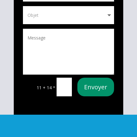
Envoyer
=
11 + 14