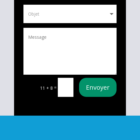
Envoyer
=
11 + 8