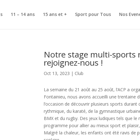
ns
11 – 14 ans
15 ans et +
Sport pour Tous
Nos Even
Notre stage multi-sports 
rejoignez-nous !
Oct 13, 2023
|
Club
La semaine du 21 août au 25 août, l’ACP a orga
Fontainieu, nous avons accueilli une trentaine d
l’occasion de découvrir plusieurs sports duran
rythmique, du karaté, de la gymnastique urbaine,
BMX et du rugby. Des jeux ludiques tels que le 
programme pour allier au mieux sport et plaisir,
Malgré la chaleur, les enfants ont été ravis de
scolaire.