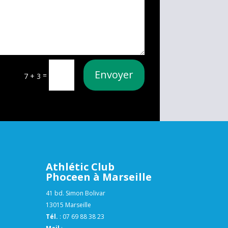
Envoyer
=
7 + 3
Athlétic Club
Phoceen à Marseille
41 bd. Simon Bolivar
13015 Marseille
Tél.
:
07 69 88 38 23