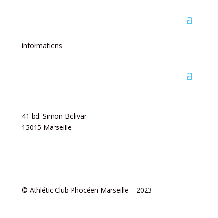
informations
Athlétic Club Phoceen à Marseille
41 bd. Simon Bolivar
13015 Marseille
Tél.
:
07 69 88 38 23
Mail
:
secretariat@athleticclubphoceenmarseille.fr
© Athlétic Club Phocéen Marseille – 2023