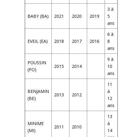
3 à
BABY (BA)
2021
2020
2019
5
ans
6 à
EVEIL (EA)
2018
2017
2016
8
ans
9 à
POUSSIN
2015
2014
10
(PO)
ans
11
BENJAMIN
à
2013
2012
(BE)
12
ans
13
MINIME
à
2011
2010
(MI)
14