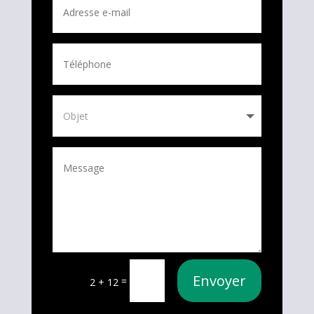
Envoyer
=
2 + 12