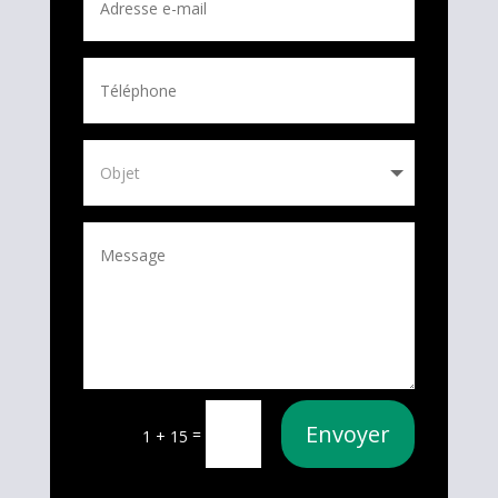
Envoyer
=
1 + 15