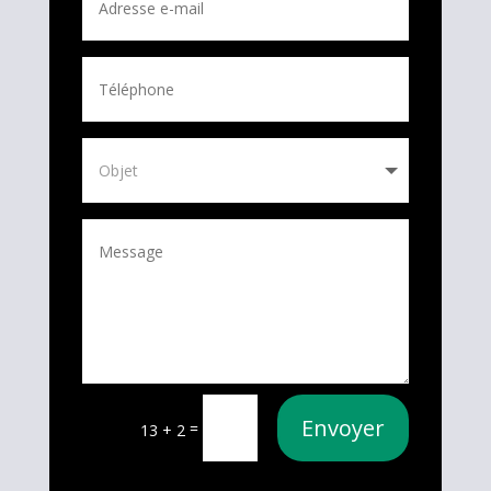
Envoyer
=
13 + 2