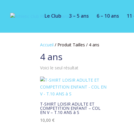
Le Club
3 – 5 ans
6 – 10 ans
11 
Accueil
/ Produit Tailles / 4 ans
4 ans
Voici le seul résultat
T-SHIRT LOISIR ADULTE ET
COMPETITION ENFANT – COL
EN V – T.10 ANS à S
10,00
€