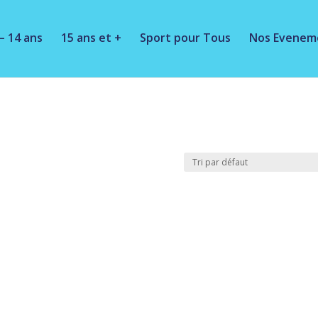
– 14 ans
15 ans et +
Sport pour Tous
Nos Evenem