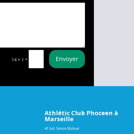
Envoyer
=
14 + 1
Athlétic Club Phoceen à
Marseille
41 bd. Simon Bolivar