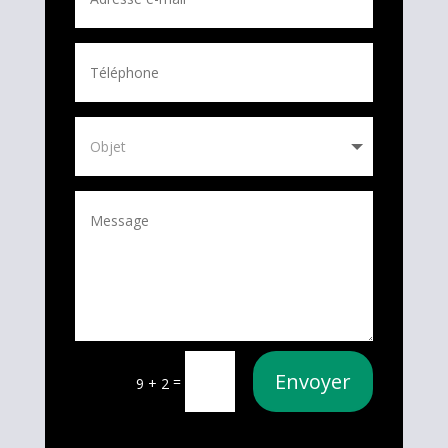
Envoyer
=
9 + 2