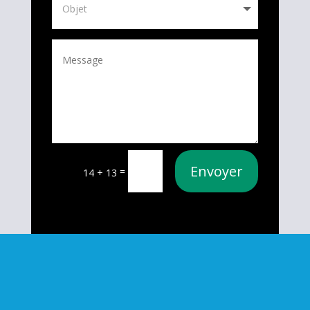
Envoyer
=
14 + 13