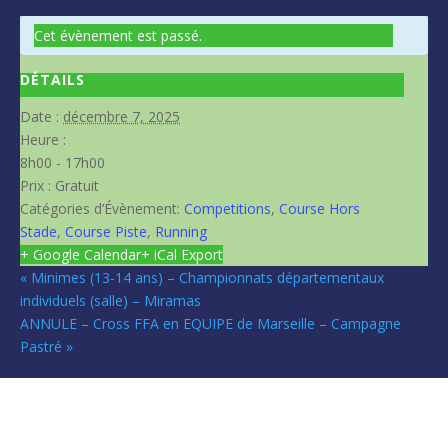
Cet évènement est passé.
DÉTAILS
Date :
décembre 7, 2025
Heure :
8h00 - 17h00
Prix :
Gratuit
Catégories d’Évènement:
Competitions
,
Course Hors
Stade
,
Course Piste
,
Running
+ Google Calendar
+ iCal Export
«
Minimes (13-14 ans) – Championnats départementaux
individuels (salle) – Miramas
ANNULE – Cross FFA en EQUIPE de Marseille – Campagne
Pastré
»