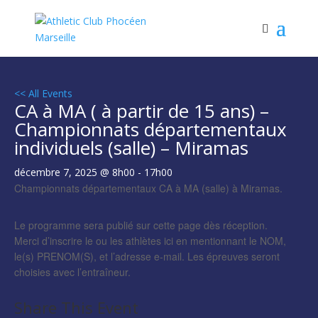
<< All Events
CA à MA ( à partir de 15 ans) –
Championnats départementaux
individuels (salle) – Miramas
décembre 7, 2025 @ 8h00
-
17h00
Championnats départementaux CA à MA (salle) à Miramas.
Le programme sera publié sur cette page dès réception.
Merci d’inscrire le ou les athlètes ici en mentionnant le NOM,
le(s) PRENOM(S), et l’adresse e-mail. Les épreuves seront
choisies avec l’entraîneur.
Share This Event