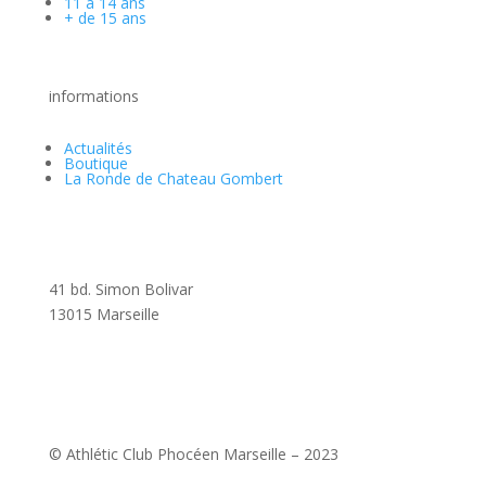
11 à 14 ans
+ de 15 ans
informations
Actualités
Boutique
La Ronde de Chateau Gombert
Athlétic Club Phoceen à Marseille
41 bd. Simon Bolivar
13015 Marseille
Tél.
:
07 69 88 38 23
Mail
:
secretariat@athleticclubphoceenmarseille.fr
© Athlétic Club Phocéen Marseille – 2023