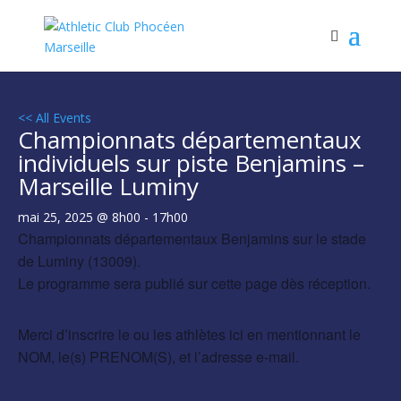
<< All Events
Championnats départementaux
individuels sur piste Benjamins –
Marseille Luminy
mai 25, 2025 @ 8h00
-
17h00
Championnats départementaux Benjamins sur le stade
de Luminy (13009).
Le programme sera publié sur cette page dès réception.
Merci d’inscrire le ou les athlètes ici en mentionnant le
NOM, le(s) PRENOM(S), et l’adresse e-mail.