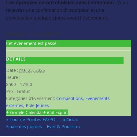
Les épreuves seront choisies avec l’entraîneur
. Vous
recevrez une confirmation d’inscription et une
convocation quelques jours avant l’événement.
Share This Event
Cet évènement est passé.
DÉTAILS
Date :
mai 25, 2025
Heure :
8h00 - 17h00
Prix :
Gratuit
Catégories d’Évènement:
Competitions
,
Evènements
externes
,
Pole Jeunes
+ Google Calendar
+ iCal Export
«
Tour de Pointes EA/PO – La Ciotat
Finale des pointes – Eveil & Poussin
»