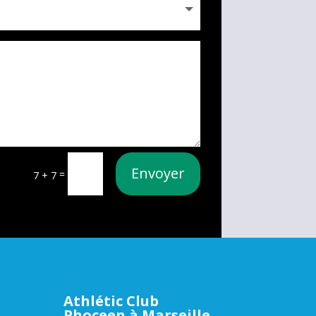
Envoyer
=
7 + 7
Athlétic Club
Phoceen à Marseille