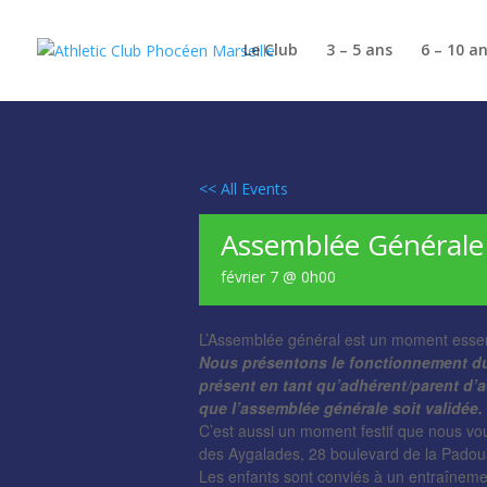
Le Club
3 – 5 ans
6 – 10 a
<< All Events
Assemblée Générale 
février 7 @ 0h00
L’Assemblée général est un moment essenti
Nous présentons le fonctionnement du 
présent en tant qu’adhérent/parent d’
que l’assemblée générale soit validée.
C’est aussi un moment festif que nous v
des Aygalades, 28 boulevard de la Pado
Les enfants sont conviés à un entraîneme