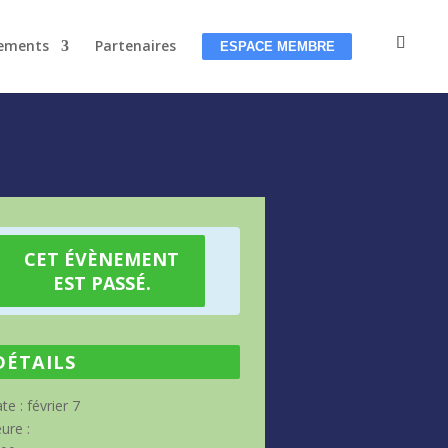
ements
Partenaires
ESPACE MEMBRE
CET ÉVÈNEMENT
EST PASSÉ.
DÉTAILS
te :
février 7
ure :