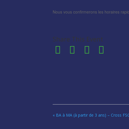
Nous vous confirmerons les horaires rapi
Share This Event
«
BA à MA (à partir de 3 ans) – Cross FS