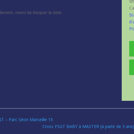
0h
Ca
dement, merci de bloquer la date.
St
d'
Po
GT – Parc Séon Marseille 15
Cross FSGT BABY à MASTER (à partir de 3 ans) –