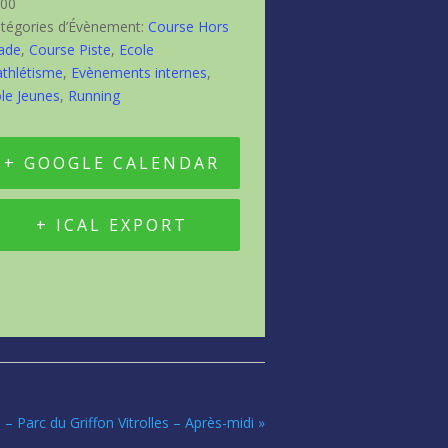
00
tégories d’Évènement:
Course Hors
ade
,
Course Piste
,
Ecole
athlétisme
,
Evènements internes
,
le Jeunes
,
Running
+ GOOGLE CALENDAR
+ ICAL EXPORT
 Parc du Griffon Vitrolles – Après-midi
»