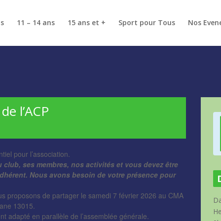
ns
11 – 14 ans
15 ans et +
Sport pour Tous
Nos Even
de l’ACP
el pour l’association.
club, ses membres, nos activités et vous devez être
adhérent. Nous avons besoin de votre présence pour
ous proposons de partager le samedi 7 février 2026 au CMA
Da
uane 13015.
He
nt adapté en parallèle de l’assemblée générale.