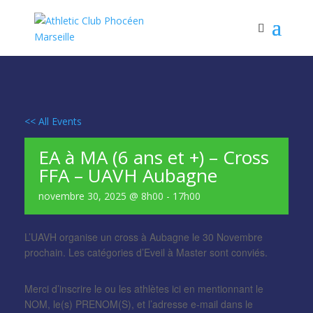
<< All Events
EA à MA (6 ans et +) – Cross
FFA – UAVH Aubagne
novembre 30, 2025 @ 8h00
-
17h00
L’UAVH organise un cross à Aubagne le 30 Novembre
prochain. Les catégories d’Eveil à Master sont conviés.
Merci d’inscrire le ou les athlètes ici en mentionnant le
NOM, le(s) PRENOM(S), et l’adresse e-mail dans le