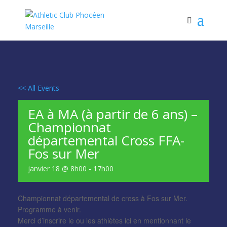
<< All Events
EA à MA (à partir de 6 ans) –
Championnat
départemental Cross FFA-
Fos sur Mer
janvier 18 @ 8h00
-
17h00
Championnat départemental de cross à Fos sur Mer.
Programme à venir.
Merci d’inscrire le ou les athlètes ici en mentionnant le