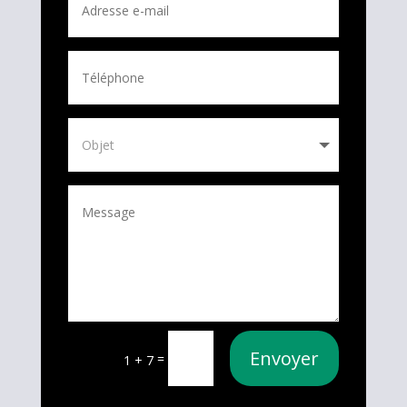
Envoyer
=
1 + 7