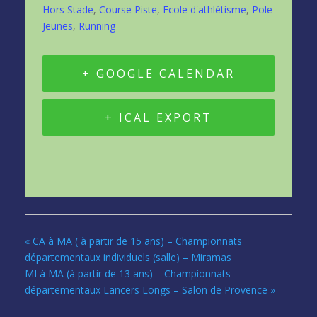
Hors Stade
,
Course Piste
,
Ecole d'athlétisme
,
Pole
Jeunes
,
Running
+ GOOGLE CALENDAR
+ ICAL EXPORT
«
CA à MA ( à partir de 15 ans) – Championnats
départementaux individuels (salle) – Miramas
MI à MA (à partir de 13 ans) – Championnats
départementaux Lancers Longs – Salon de Provence
»