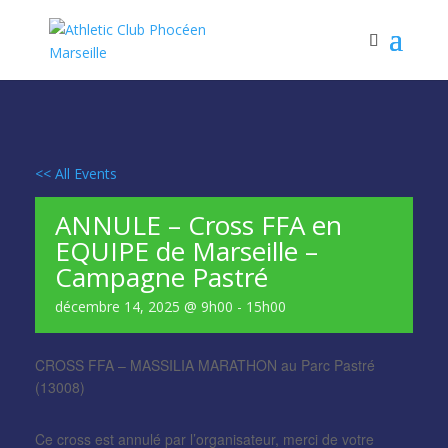
<< All Events
ANNULE – Cross FFA en
EQUIPE de Marseille –
Campagne Pastré
décembre 14, 2025 @ 9h00
-
15h00
CROSS FFA – MASSILIA MARATHON au Parc Pastré
(13008)
Ce cross est annulé par l’organisateur, merci de votre