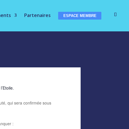
ments
Partenaires
ESPACE MEMBRE
’Etoile.
té, qui sera confirmée sous
anquer :