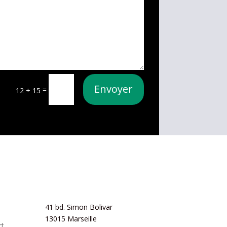
Envoyer
=
12 + 15
Athlétic Club
Phoceen à Marseille
41 bd. Simon Bolivar
13015 Marseille
rt