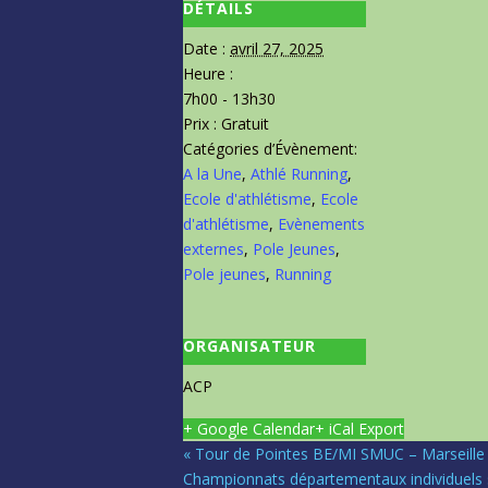
DÉTAILS
Date :
avril 27, 2025
Heure :
7h00 - 13h30
Prix :
Gratuit
Catégories d’Évènement:
A la Une
,
Athlé Running
,
Ecole d'athlétisme
,
Ecole
d'athlétisme
,
Evènements
externes
,
Pole Jeunes
,
Pole jeunes
,
Running
ORGANISATEUR
ACP
+ Google Calendar
+ iCal Export
«
Tour de Pointes BE/MI SMUC – Marseille
Championnats départementaux individuels 