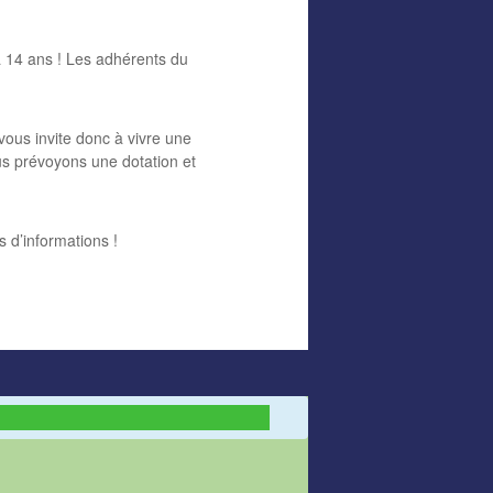
à 14 ans ! Les adhérents du
ous invite donc à vivre une
ous prévoyons une dotation et
 d’informations !