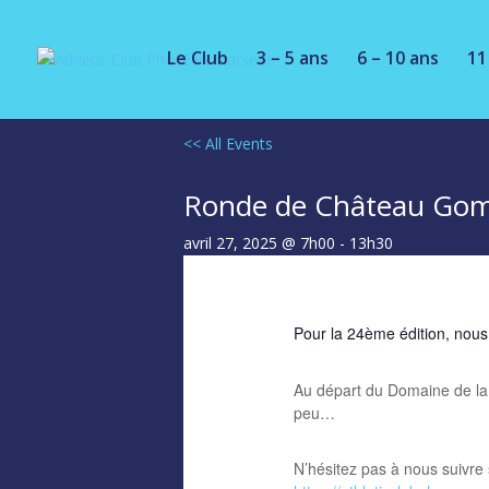
Le Club
3 – 5 ans
6 – 10 ans
11
<< All Events
Ronde de Château Gom
avril 27, 2025 @ 7h00
-
13h30
Pour la 24ème édition, nous
Au départ du Domaine de la
peu…
N’hésitez pas à nous suivre