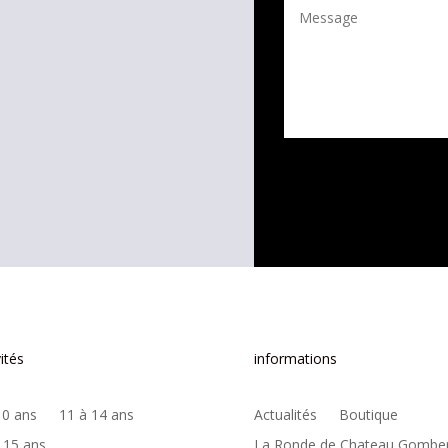
ités
informations
10 ans
11 à 14 ans
Actualités
Boutique
 15 ans
La Ronde de Chateau Gombe