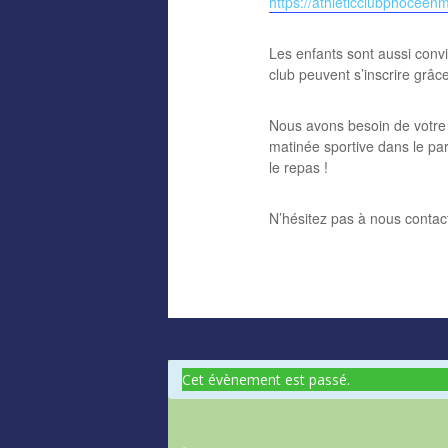
https://athleticclubphoceen
Les enfants sont aussi convi
club peuvent s’inscrire grâc
Nous avons besoin de votre 
matinée sportive dans le par
le repas !
N’hésitez pas à nous contac
Share This Event
Cet évènement est passé.