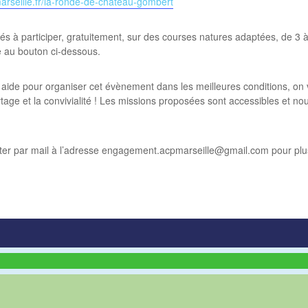
marseille.fr/la-ronde-de-chateau-gombert
és à participer, gratuitement, sur des courses natures adaptées, de 3 
e au bouton ci-dessous.
aide pour organiser cet évènement dans les meilleures conditions, on v
tage et la convivialité ! Les missions proposées sont accessibles et n
ter par mail à l’adresse engagement.acpmarseille@gmail.com pour plus